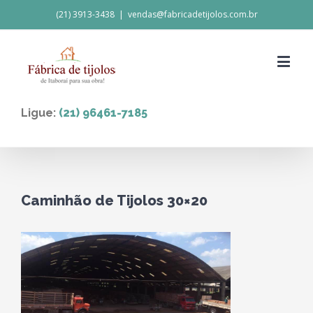
(21) 3913-3438
|
vendas@fabricadetijolos.com.br
Ligue:
(21) 96461-7185
Caminhão de Tijolos 30×20