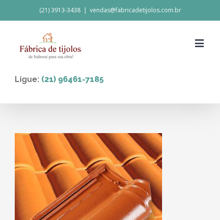
(21) 3913-3438
|
vendas@fabricadetijolos.com.br
Ligue:
(21) 96461-7185