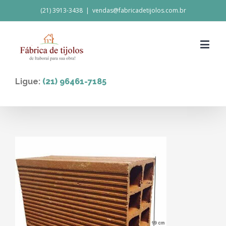
(21) 3913-3438
|
vendas@fabricadetijolos.com.br
Ligue:
(21) 96461-7185